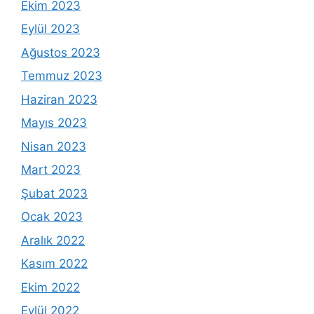
Ekim 2023
Eylül 2023
Ağustos 2023
Temmuz 2023
Haziran 2023
Mayıs 2023
Nisan 2023
Mart 2023
Şubat 2023
Ocak 2023
Aralık 2022
Kasım 2022
Ekim 2022
Eylül 2022