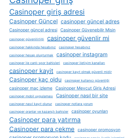
Casinoper giriş adresi
Casinoper Güncel
casinoper güncel adres
Casinoper güncel adresi
Casinoper Güvenebilir Misin
casinoper güvenlir mi
casinoper güvenilirliği
casinoper hakkında hesabınız
casinoper hesabınız
casinoper instagram
casinoper hesap oluşturmak
casinoper i̇le canlı spor bahisleri
casinoper i̇letişim kanalları
casinoper kayit
casinoper kayıt olmak güvenli midir
Casinoper kaç oldu
casinoper kullanıcı güvenliği
casinoper maç izleme
Casinoper Mevcut Giriş Adresi
Casinoper nasıl bir site
casinoper mobil uygulaması
casinoper nasıl kayıt olunur
casinoper notlara yorum
casinoper oyunları
casinoper oranlar ve kazançlı bahisler
Casinoper para yatırma
Casinoper para çekme
casinoper promosyon
casinoper promosyon kodu