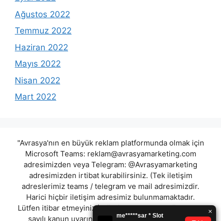
Ağustos 2022
Temmuz 2022
Haziran 2022
Mayıs 2022
Nisan 2022
Mart 2022
"Avrasya'nın en büyük reklam platformunda olmak için
Microsoft Teams:
reklam@avrasyamarketing.com
adresimizden veya Telegram: @Avrasyamarketing
adresimizden irtibat kurabilirsiniz. (Tek iletişim
adreslerimiz teams / telegram ve mail adresimizdir.
Harici hiçbir iletişim adresimiz bulunmamaktadır.
Lütfen itibar etmeyiniz.) Türkiye yasalarına göre 7258
sayılı kanun uyarınca yasa dışı bahis oynamanın