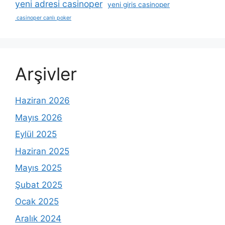
yeni adresi casinoper
yeni giris casinoper
casinoper canlı poker
Arşivler
Haziran 2026
Mayıs 2026
Eylül 2025
Haziran 2025
Mayıs 2025
Şubat 2025
Ocak 2025
Aralık 2024