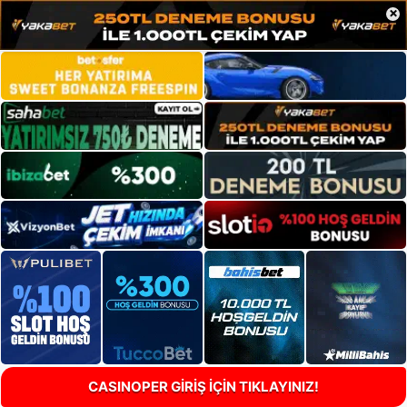
×
CASINOPER GİRİŞ İÇİN TIKLAYINIZ!