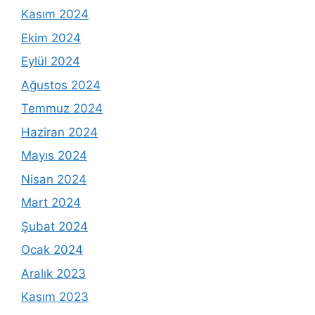
Kasım 2024
Ekim 2024
Eylül 2024
Ağustos 2024
Temmuz 2024
Haziran 2024
Mayıs 2024
Nisan 2024
Mart 2024
Şubat 2024
Ocak 2024
Aralık 2023
Kasım 2023