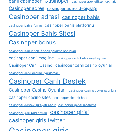
Casinoper
canli casinoper
casinoper abonelikten çıkmak
Casinoper adres
casinoper adres değişikliği
Casinoper adresi
casinoper bahis
casinoper bahis platformu
casinoper bahis formu
Casinoper Bahis Sitesi
Casinoper bonus
casinoper bonus teklifinden çekilme sorunları
casinoper canli maç izle
casinoper canlı bahis nasıl oynanır
Casinoper Canlı Casino
casinoper canlı casino oyunları
casinoper canlı casino uygulaması
Casinoper Canlı Destek
Casinoper Casino Oyunları
casinoper casino poker oyunları
casinoper casino sitesi
casinoper destek hattı
casinoper destek şikâyeti nedir
casinoper genel i̇nceleme
casinoper girisi
casinoper geri bildirimleri
casinoper giris twitter
Casinoper giriş