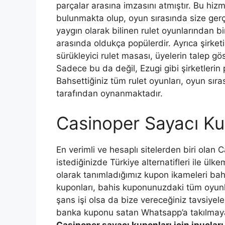
parçalar arasına imzasını atmıştır. Bu hizm
bulunmakta olup, oyun sırasında size gerç
yaygın olarak bilinen rulet oyunlarından bi
arasında oldukça popülerdir. Ayrıca şirket
sürükleyici rulet masası, üyelerin talep gös
Sadece bu da değil, Ezugi gibi şirketlerin 
Bahsettiğiniz tüm rulet oyunları, oyun sır
tarafından oynanmaktadır.
Casinoper Sayacı Kup
En verimli ve hesaplı sitelerden biri olan
istediğinizde Türkiye alternatifleri ile 
olarak tanımladığımız kupon ikameleri bahi
kuponları, bahis kuponunuzdaki tüm oyunları
şans işi olsa da bize vereceğiniz tavsiyel
banka kuponu satan Whatsapp’a takılmaya