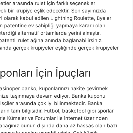
etler arasında rulet için farklı seçenekler
ek bir krupiye eşlik edecektir. Son sayımızda
ri olarak kabul edilen Lightning Roulette, üyeler
in patentine ev sahipliği yapmaya kararlı olan
terdiği alternatif ortamlarda yerini almıştır.
patentli rulet ağına anında bağlanabilirsiniz.
asında gerçek krupiyeler eşliğinde gerçek krupiyeler
onları İçin İpuçları
 Casinoper banko, kuponlarınızı nakite çevirmek
ülkemize taşınmaya devam ediyor. Banka kuponu
sçiler arasında çok iyi bilinmektedir. Banka
n tam bilgisidir. Futbol, ​​basketbol gibi sporlar
erle Kümeler ve Forumlar ile internet üzerinden
cağınız bunun dışında daha az hassas olan bazı