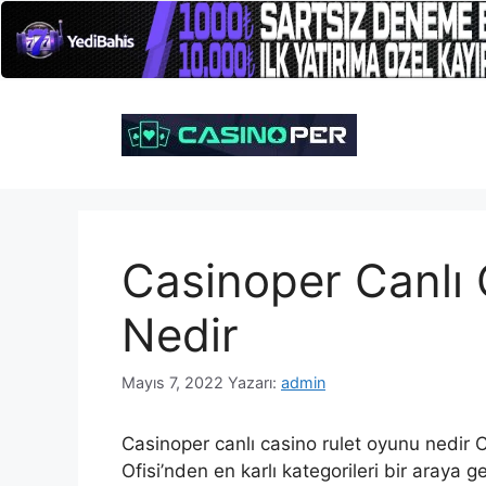
İçeriğe
atla
Casinoper Canlı
Nedir
Mayıs 7, 2022
Yazarı:
admin
Casinoper canlı casino rulet oyunu nedir C
Ofisi’nden en karlı kategorileri bir araya g