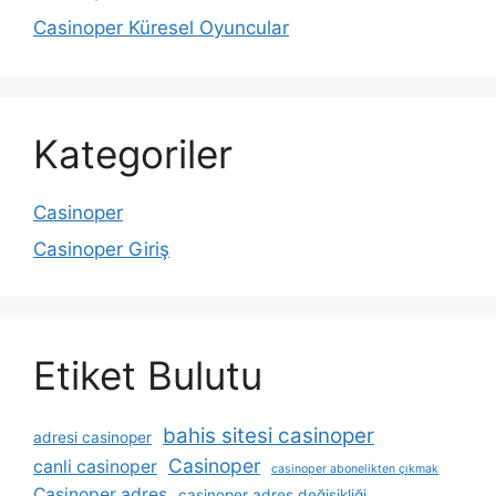
Casinoper Küresel Oyuncular
Kategoriler
Casinoper
Casinoper Giriş
Etiket Bulutu
bahis sitesi casinoper
adresi casinoper
Casinoper
canli casinoper
casinoper abonelikten çıkmak
Casinoper adres
casinoper adres değişikliği