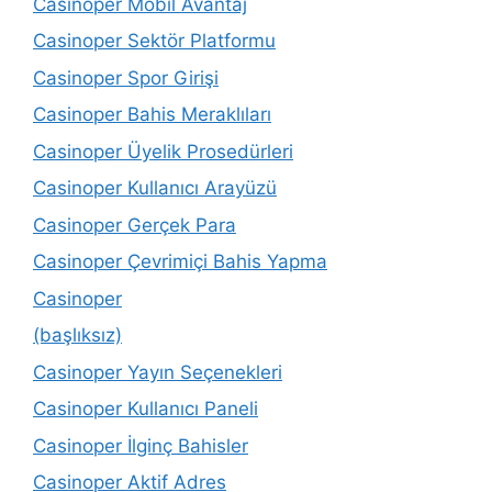
Casinoper Mobil Avantaj
Casinoper Sektör Platformu
Casinoper Spor Girişi
Casinoper Bahis Meraklıları
Casinoper Üyelik Prosedürleri
Casinoper Kullanıcı Arayüzü
Casinoper Gerçek Para
Casinoper Çevrimiçi Bahis Yapma
Casinoper
(başlıksız)
Casinoper Yayın Seçenekleri
Casinoper Kullanıcı Paneli
Casinoper İlginç Bahisler
Casinoper Aktif Adres