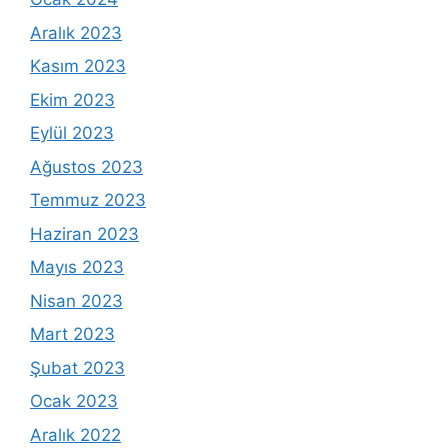
Aralık 2023
Kasım 2023
Ekim 2023
Eylül 2023
Ağustos 2023
Temmuz 2023
Haziran 2023
Mayıs 2023
Nisan 2023
Mart 2023
Şubat 2023
Ocak 2023
Aralık 2022