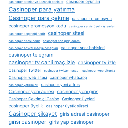
casinoper oyunları
casinoper oranlar ve kazançlı bahisler
Casinoper para yatırma
Casinoper para çekme
casinoper promosyon
casinoper promosyon kodu
casinoper servis üyelik i̇şlemleri
casinoper sitesi
casinoper seçeneği nedir
casinoper sitesi nedir
casinoper son giriş adresi
casinoper spor bahisleri
casinoper sosyal medya hesapları
casinoper telegram
casinoper tv canli maç izle
casinoper tv izle
Casinoper Twitter
casinoper twitter hesabı
casinoper web sitemiz
Casinoper web sitesi
casinoper whatsapp
casinoper yeni adres
casinoper yatırımları
Casinoper yeni adresi
casinoper yeni giris
Casinoper Çevrimiçi Casino
Casinoper Üyeleri
casinoper üyelik
casinoper üyelik süreci
Casinoper şikayet
giris adresi casinoper
girisi casinoper
giris yap casinoper