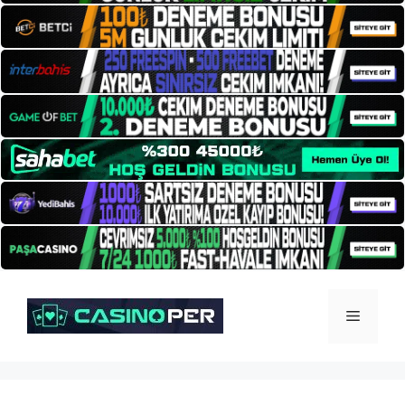
İçeriğe
atla
Menü