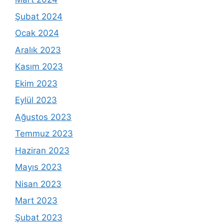
Şubat 2024
Ocak 2024
Aralık 2023
Kasım 2023
Ekim 2023
Eylül 2023
Ağustos 2023
Temmuz 2023
Haziran 2023
Mayıs 2023
Nisan 2023
Mart 2023
Şubat 2023