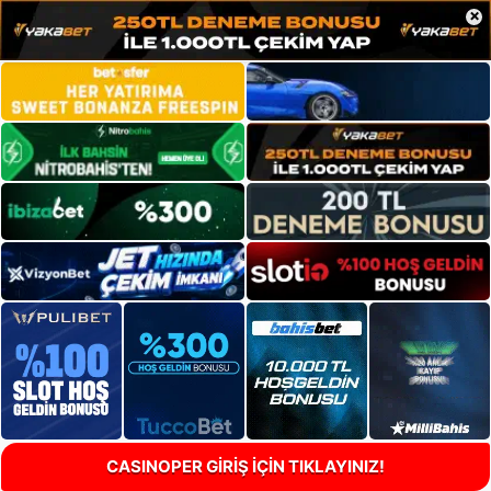
×
CASINOPER GİRİŞ İÇİN TIKLAYINIZ!