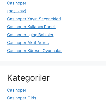
Casinoper
(başlıksız)
Casinoper Yayın Seçenekleri
Casinoper Kullanıcı Paneli
Casinoper İlginç Bahisler
Casinoper Aktif Adres
Casinoper Küresel Oyuncular
Kategoriler
Casinoper
Casinoper Giriş