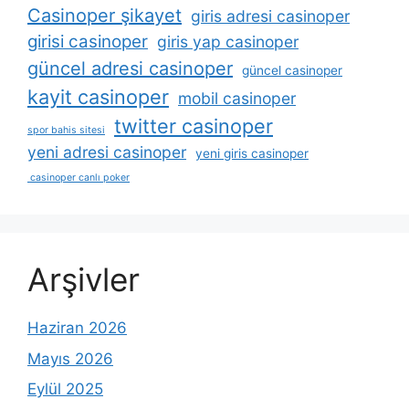
Casinoper şikayet
giris adresi casinoper
girisi casinoper
giris yap casinoper
güncel adresi casinoper
güncel casinoper
kayit casinoper
mobil casinoper
twitter casinoper
spor bahis sitesi
yeni adresi casinoper
yeni giris casinoper
casinoper canlı poker
Arşivler
Haziran 2026
Mayıs 2026
Eylül 2025