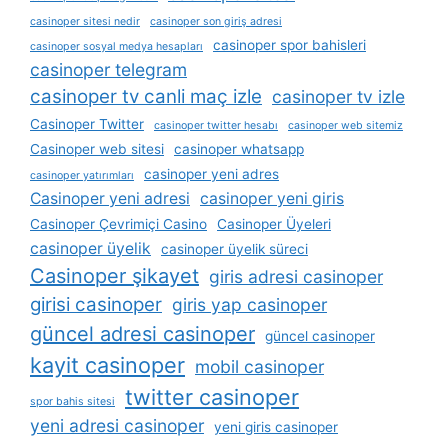
casinoper sitesi nedir
casinoper son giriş adresi
casinoper spor bahisleri
casinoper sosyal medya hesapları
casinoper telegram
casinoper tv canli maç izle
casinoper tv izle
Casinoper Twitter
casinoper twitter hesabı
casinoper web sitemiz
Casinoper web sitesi
casinoper whatsapp
casinoper yeni adres
casinoper yatırımları
Casinoper yeni adresi
casinoper yeni giris
Casinoper Çevrimiçi Casino
Casinoper Üyeleri
casinoper üyelik
casinoper üyelik süreci
Casinoper şikayet
giris adresi casinoper
girisi casinoper
giris yap casinoper
güncel adresi casinoper
güncel casinoper
kayit casinoper
mobil casinoper
twitter casinoper
spor bahis sitesi
yeni adresi casinoper
yeni giris casinoper