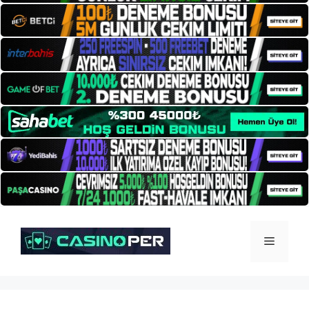
İçeriğe
atla
Menü