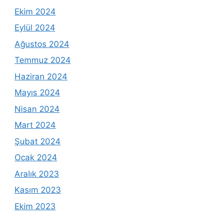
Ekim 2024
Eylül 2024
Ağustos 2024
Temmuz 2024
Haziran 2024
Mayıs 2024
Nisan 2024
Mart 2024
Şubat 2024
Ocak 2024
Aralık 2023
Kasım 2023
Ekim 2023