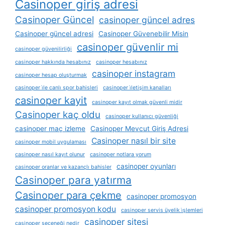
Casinoper giriş adresi
Casinoper Güncel
casinoper güncel adres
Casinoper güncel adresi
Casinoper Güvenebilir Misin
casinoper güvenlir mi
casinoper güvenilirliği
casinoper hakkında hesabınız
casinoper hesabınız
casinoper instagram
casinoper hesap oluşturmak
casinoper i̇le canlı spor bahisleri
casinoper i̇letişim kanalları
casinoper kayit
casinoper kayıt olmak güvenli midir
Casinoper kaç oldu
casinoper kullanıcı güvenliği
casinoper maç izleme
Casinoper Mevcut Giriş Adresi
Casinoper nasıl bir site
casinoper mobil uygulaması
casinoper nasıl kayıt olunur
casinoper notlara yorum
casinoper oyunları
casinoper oranlar ve kazançlı bahisler
Casinoper para yatırma
Casinoper para çekme
casinoper promosyon
casinoper promosyon kodu
casinoper servis üyelik i̇şlemleri
casinoper sitesi
casinoper seçeneği nedir