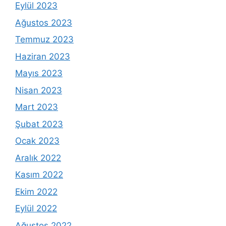
Eylül 2023
Ağustos 2023
Temmuz 2023
Haziran 2023
Mayıs 2023
Nisan 2023
Mart 2023
Şubat 2023
Ocak 2023
Aralık 2022
Kasım 2022
Ekim 2022
Eylül 2022
Ağustos 2022