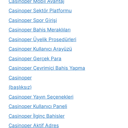
Casinoper Mobil Avantaj
Casinoper Sektör Platformu
Casinoper Spor Girişi
Casinoper Bahis Meraklıları
Casinoper Üyelik Prosedürleri
Casinoper Kullanıcı Arayüzü
Casinoper Gerçek Para
Casinoper Çevrimiçi Bahis Yapma
Casinoper
(başlıksız)
Casinoper Yayın Seçenekleri
Casinoper Kullanıcı Paneli
Casinoper İlginç Bahisler
Casinoper Aktif Adres