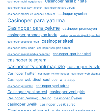
Casinoper nasıl bir site
casinoper mobil uygulaması
casinoper nasıl kayıt olunur
casinoper notlara yorum
casinoper oyunları
casinoper oranlar ve kazançlı bahisler
Casinoper para yatırma
Casinoper para çekme
casinoper promosyon
casinoper promosyon kodu
casinoper servis üyelik i̇şlemleri
casinoper sitesi
casinoper seçeneği nedir
casinoper sitesi nedir
casinoper son giriş adresi
casinoper spor bahisleri
casinoper sosyal medya hesapları
casinoper telegram
casinoper tv canli maç izle
casinoper tv izle
Casinoper Twitter
casinoper twitter hesabı
casinoper web sitemiz
Casinoper web sitesi
casinoper whatsapp
casinoper yeni adres
casinoper yatırımları
Casinoper yeni adresi
casinoper yeni giris
Casinoper Çevrimiçi Casino
Casinoper Üyeleri
casinoper üyelik
casinoper üyelik süreci