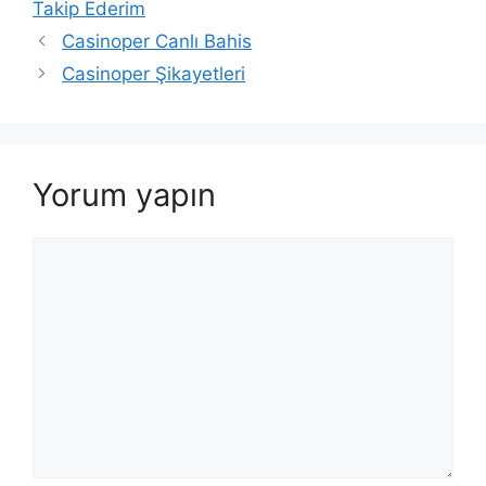
Takip Ederim
Yazı
Casinoper Canlı Bahis
dolaşımı
Casinoper Şikayetleri
Yorum yapın
Yorum