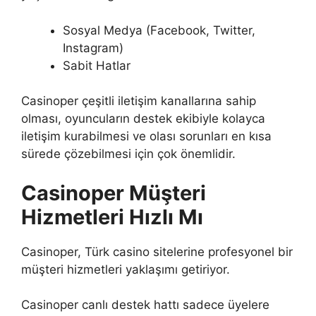
Sosyal Medya (Facebook, Twitter,
Instagram)
Sabit Hatlar
Casinoper çeşitli iletişim kanallarına sahip
olması, oyuncuların destek ekibiyle kolayca
iletişim kurabilmesi ve olası sorunları en kısa
sürede çözebilmesi için çok önemlidir.
Casinoper Müşteri
Hizmetleri Hızlı Mı
Casinoper, Türk casino sitelerine profesyonel bir
müşteri hizmetleri yaklaşımı getiriyor.
Casinoper canlı destek hattı sadece üyelere