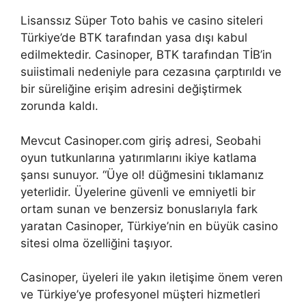
Lisanssız Süper Toto bahis ve casino siteleri
Türkiye’de BTK tarafından yasa dışı kabul
edilmektedir. Casinoper, BTK tarafından TİB’in
suiistimali nedeniyle para cezasına çarptırıldı ve
bir süreliğine erişim adresini değiştirmek
zorunda kaldı.
Mevcut Casinoper.com giriş adresi, Seobahi
oyun tutkunlarına yatırımlarını ikiye katlama
şansı sunuyor. “Üye ol! düğmesini tıklamanız
yeterlidir. Üyelerine güvenli ve emniyetli bir
ortam sunan ve benzersiz bonuslarıyla fark
yaratan Casinoper, Türkiye’nin en büyük casino
sitesi olma özelliğini taşıyor.
Casinoper, üyeleri ile yakın iletişime önem veren
ve Türkiye’ye profesyonel müşteri hizmetleri