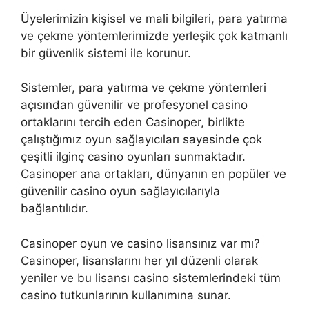
Üyelerimizin kişisel ve mali bilgileri, para yatırma
ve çekme yöntemlerimizde yerleşik çok katmanlı
bir güvenlik sistemi ile korunur.
Sistemler, para yatırma ve çekme yöntemleri
açısından güvenilir ve profesyonel casino
ortaklarını tercih eden Casinoper, birlikte
çalıştığımız oyun sağlayıcıları sayesinde çok
çeşitli ilginç casino oyunları sunmaktadır.
Casinoper ana ortakları, dünyanın en popüler ve
güvenilir casino oyun sağlayıcılarıyla
bağlantılıdır.
Casinoper oyun ve casino lisansınız var mı?
Casinoper, lisanslarını her yıl düzenli olarak
yeniler ve bu lisansı casino sistemlerindeki tüm
casino tutkunlarının kullanımına sunar.