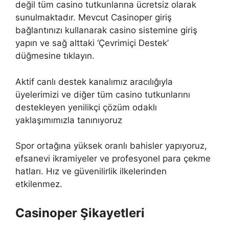
değil tüm casino tutkunlarına ücretsiz olarak
sunulmaktadır. Mevcut Casinoper giriş
bağlantınızı kullanarak casino sistemine giriş
yapın ve sağ alttaki ‘Çevrimiçi Destek’
düğmesine tıklayın.
Aktif canlı destek kanalımız aracılığıyla
üyelerimizi ve diğer tüm casino tutkunlarını
destekleyen yenilikçi çözüm odaklı
yaklaşımımızla tanınıyoruz
Spor ortağına yüksek oranlı bahisler yapıyoruz,
efsanevi ikramiyeler ve profesyonel para çekme
hatları. Hız ve güvenilirlik ilkelerinden
etkilenmez.
Casinoper Şikayetleri