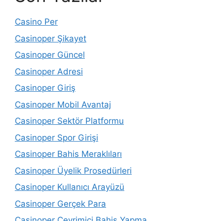
Casino Per
Casinoper Şikayet
Casinoper Güncel
Casinoper Adresi
Casinoper Giriş
Casinoper Mobil Avantaj
Casinoper Sektör Platformu
Casinoper Spor Girişi
Casinoper Bahis Meraklıları
Casinoper Üyelik Prosedürleri
Casinoper Kullanıcı Arayüzü
Casinoper Gerçek Para
Casinoper Çevrimiçi Bahis Yapma