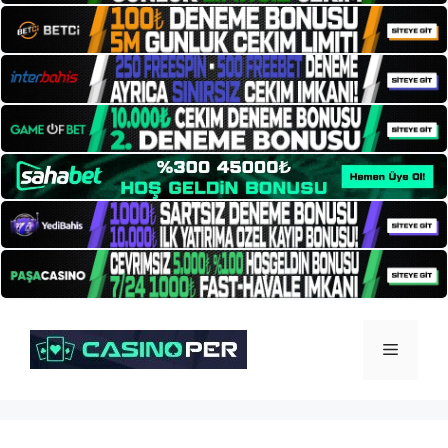
İçeriğe
atla
Menü