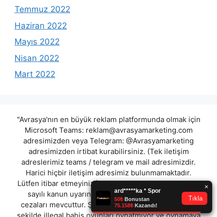
Temmuz 2022
Haziran 2022
Mayıs 2022
Nisan 2022
Mart 2022
"Avrasya'nın en büyük reklam platformunda olmak için
Microsoft Teams:
reklam@avrasyamarketing.com
adresimizden veya Telegram: @Avrasyamarketing
adresimizden irtibat kurabilirsiniz. (Tek iletişim
adreslerimiz teams / telegram ve mail adresimizdir.
Harici hiçbir iletişim adresimiz bulunmamaktadır.
Lütfen itibar etmeyiniz.) Türkiye yasalarına göre 7258
sayılı kanun uyarınca yasa dışı bahis oynamanın
cezaları mevcuttur. Şu an bulunduğunuz site hiç bir
şekilde illegal bahis oyunları oynatmıyor ve oynamaya