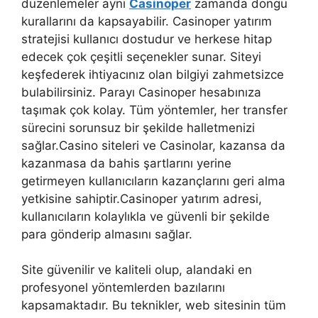
düzenlemeler aynı
Casinoper
zamanda döngü
kurallarını da kapsayabilir. Casinoper yatırım
stratejisi kullanıcı dostudur ve herkese hitap
edecek çok çeşitli seçenekler sunar. Siteyi
keşfederek ihtiyacınız olan bilgiyi zahmetsizce
bulabilirsiniz. Parayı Casinoper hesabınıza
taşımak çok kolay. Tüm yöntemler, her transfer
sürecini sorunsuz bir şekilde halletmenizi
sağlar.Casino siteleri ve Casinolar, kazansa da
kazanmasa da bahis şartlarını yerine
getirmeyen kullanıcıların kazançlarını geri alma
yetkisine sahiptir.Casinoper yatırım adresi,
kullanıcıların kolaylıkla ve güvenli bir şekilde
para gönderip almasını sağlar.
Site güvenilir ve kaliteli olup, alandaki en
profesyonel yöntemlerden bazılarını
kapsamaktadır. Bu teknikler, web sitesinin tüm