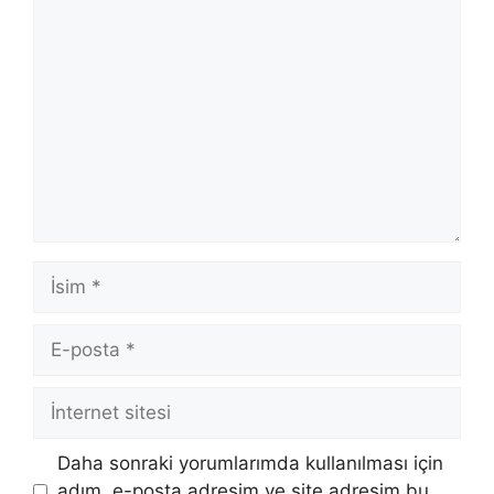
Yorum
İsim
E-
posta
İnternet
sitesi
Daha sonraki yorumlarımda kullanılması için
adım, e-posta adresim ve site adresim bu