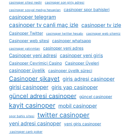
casinoper sitesi nedir
casinoper son giriş adresi
casinoper spor bahisleri
casinoper sosyal medya hesapları
casinoper telegram
casinoper tv canli maç izle
casinoper tv izle
Casinoper Twitter
casinoper twitter hesabı
casinoper web sitemiz
Casinoper web sitesi
casinoper whatsapp
casinoper yeni adres
casinoper yatırımları
Casinoper yeni adresi
casinoper yeni giris
Casinoper Çevrimiçi Casino
Casinoper Üyeleri
casinoper üyelik
casinoper üyelik süreci
Casinoper şikayet
giris adresi casinoper
girisi casinoper
giris yap casinoper
güncel adresi casinoper
güncel casinoper
kayit casinoper
mobil casinoper
twitter casinoper
spor bahis sitesi
yeni adresi casinoper
yeni giris casinoper
casinoper canlı poker