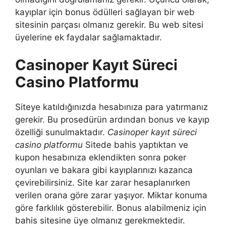
kayıplar için bonus ödülleri sağlayan bir web
sitesinin parçası olmanız gerekir. Bu web sitesi
üyelerine ek faydalar sağlamaktadır.
Casinoper Kayıt Süreci
Casino Platformu
Siteye katıldığınızda hesabınıza para yatırmanız
gerekir. Bu prosedürün ardından bonus ve kayıp
özelliği sunulmaktadır.
Casinoper kayıt süreci
casino platformu
Sitede bahis yaptıktan ve
kupon hesabınıza eklendikten sonra poker
oyunları ve bakara gibi kayıplarınızı kazanca
çevirebilirsiniz. Site kar zarar hesaplanırken
verilen orana göre zarar yaşıyor. Miktar konuma
göre farklılık gösterebilir. Bonus alabilmeniz için
bahis sitesine üye olmanız gerekmektedir.