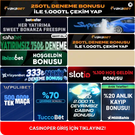
×
CASINOPER GİRİŞ İÇİN TIKLAYINIZ!